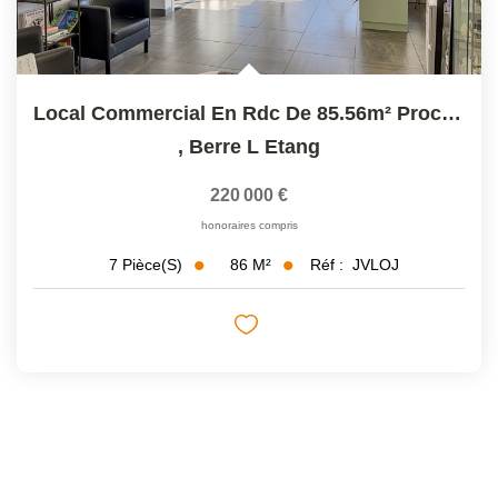
Local Commercial En Rdc De 85.56m² Proche Centre Ville...
,
Berre L Etang
220 000 €
honoraires compris
86
M²
Réf :
JVLOJ
7
Pièce(s)