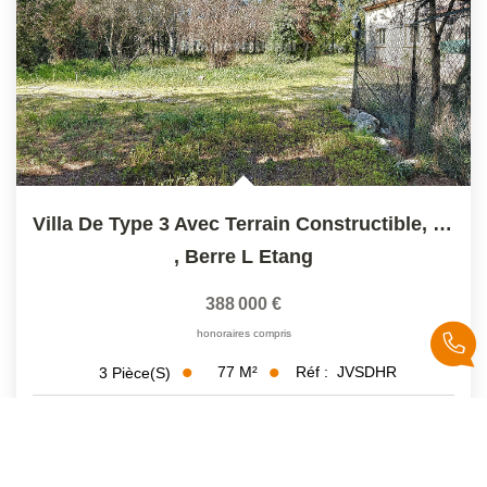
Villa De Type 3 Avec Terrain Constructible, Campagne De...
,
Berre L Etang
388 000 €
honoraires compris
77
M²
Réf :
JVSDHR
3
Pièce(s)