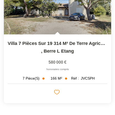
Villa 7 Pièces Sur 19 314 M² De Terre Agricole, Berre...
,
Berre L Etang
580 000 €
honoraires compris
166
M²
Réf :
JVCSPH
7
Pièce(s)