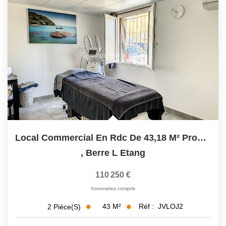
Local Commercial En Rdc De 43,18 M² Proche Centre Ville...
,
Berre L Etang
110 250 €
honoraires compris
43
M²
Réf :
JVLOJ2
2
Pièce(s)