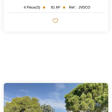
81
M²
Réf :
JVDCO
4
Pièce(s)