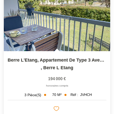
OUTILS
NOTRE ÉQUIPE
CONTACT
Berre L'Etang, Appartement De Type 3 Avec Cave Privative,...
,
Berre L Etang
194 000 €
honoraires compris
70
M²
Réf :
JVHCH
3
Pièce(s)