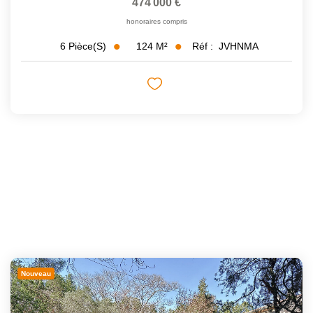
474 000 €
honoraires compris
124
M²
Réf :
JVHNMA
6
Pièce(s)
Nouveau