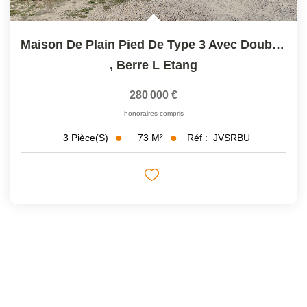
Maison De Plain Pied De Type 3 Avec Double Garage Et...
,
Berre L Etang
280 000 €
honoraires compris
73
M²
Réf :
JVSRBU
3
Pièce(s)