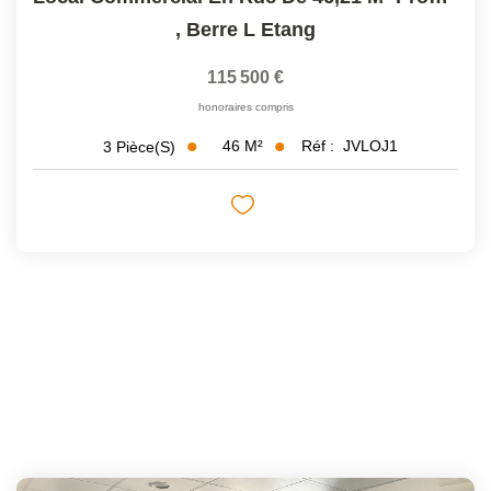
,
Berre L Etang
115 500 €
honoraires compris
46
M²
Réf :
JVLOJ1
3
Pièce(s)