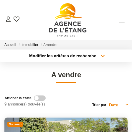
ACHETER
Accueil
Immobilier
A vendre
LOUER
Modifier les critères de recherche
Type de transaction
Localisation
ESTIMER
Acheter
Localisation
A vendre
Type de bien
Sélectionnez...
Surface min
FAIRE GÉRER
Plus de critères
Budget max
Faire Gérer Son Bien
Afficher la carte
9 annonce(s) trouvée(s)
Trier par
Louer Son Bien
Créer une alerte
Protéger Son Bien
Nouveau