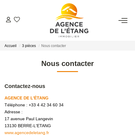
ACHETER
Accueil
3 pièces
Nous contacter
LOUER
Nous contacter
ESTIMER
FAIRE GÉRER
Contactez-nous
AGENCE DE L'ÉTANG
Faire Gérer Son Bien
Téléphone :
+33 4 42 34 60 34
Louer Son Bien
Adresse :
17 avenue Paul Langevin
Protéger Son Bien
13130
BERRE-L'ETANG
www.agencedeletang.fr