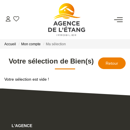
ACHETER
Accueil
Mon compte
Ma sélection
LOUER
Votre sélection de Bien(s)
ESTIMER
Votre sélection est vide !
FAIRE GÉRER
Faire Gérer Son Bien
Louer Son Bien
Protéger Son Bien
L'AGENCE