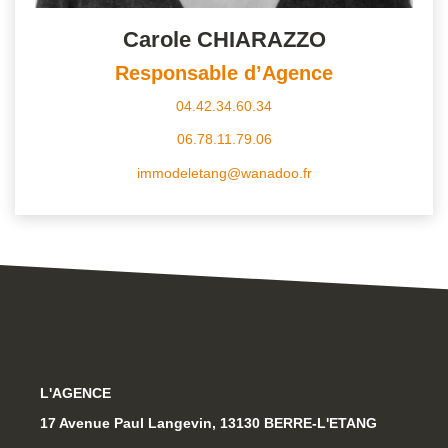
Carole CHIARAZZO
Responsable d’Agence
04.42.34.60.34
06.78.11.79.06
immodeletang@wanadoo.fr
L'AGENCE
17 Avenue Paul Langevin, 13130 BERRE-L'ETANG