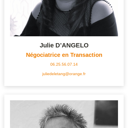
Julie D’ANGELO
Négociatrice en Transaction
06.25.56.07.14
juliedeletang@orange.fr