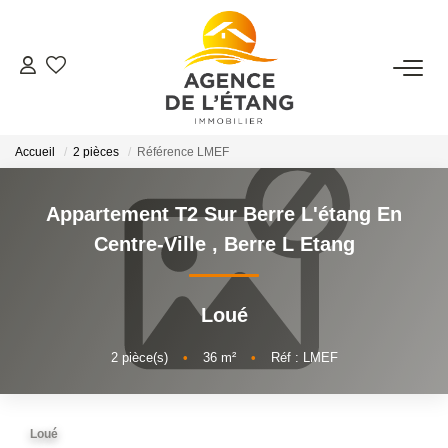
ACHETER
Accueil
2 pièces
Référence LMEF
LOUER
Appartement T2 Sur Berre L'étang En
ESTIMER
Centre-Ville
,
Berre L Etang
FAIRE GÉRER
Loué
Faire Gérer Son Bien
2
pièce(s)
•
36
m²
•
Réf : LMEF
Louer Son Bien
Protéger Son Bien
Loué