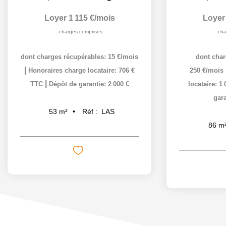
Loyer 1 115 €/mois
Loyer
charges comprises
cha
dont charges récupérables: 15 €/mois
dont char
|
Honoraires charge locataire: 706 €
250 €/mois
|
TTC
Dépôt de garantie: 2 000 €
locataire: 1
gara
Réf :
LAS
53
m²
86
m