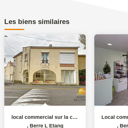
Les biens similaires
local commercial sur la commune de Berre l'Etang
,
Berre L Etang
,
Ber