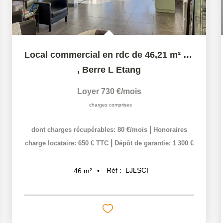
Local commercial en rdc de 46,21 m² proche centre ville...
,
Berre L Etang
Loyer 730 €/mois
charges comprises
|
dont charges récupérables: 80 €/mois
Honoraires
|
charge locataire: 650 € TTC
Dépôt de garantie: 1 300 €
Réf :
LJLSCI
46
m²