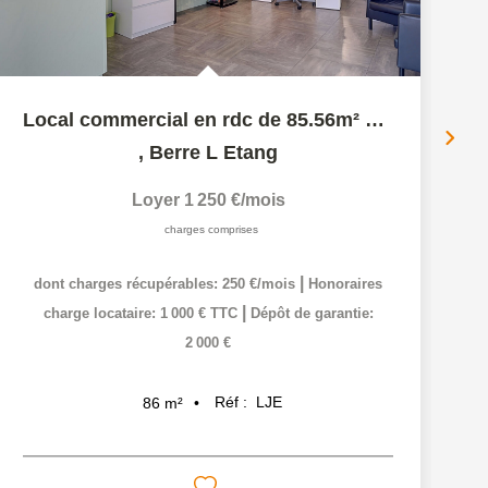
Local commercial en rdc de 85.56m² proche centre ville...
,
Berre L Etang
Loyer 1 250 €/mois
charges comprises
|
dont charges récupérables: 250 €/mois
Honoraires
|
charge locataire: 1 000 € TTC
Dépôt de garantie:
c
2 000 €
Réf :
LJE
86
m²