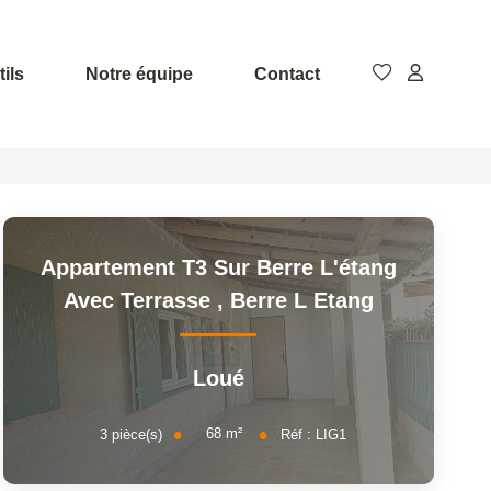
ils
Notre équipe
Contact
Appartement T3 Sur Berre L'étang
Avec Terrasse
,
Berre L Etang
Loué
68
m²
3
pièce(s)
Réf :
LIG1