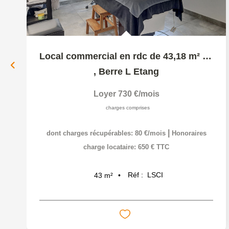
Local commercial en rdc de 43,18 m² proche centre ville...
,
Berre L Etang
Loyer 730 €/mois
charges comprises
|
dont charges récupérables: 80 €/mois
Honoraires
charge locataire: 650 € TTC
Réf :
LSCI
43
m²