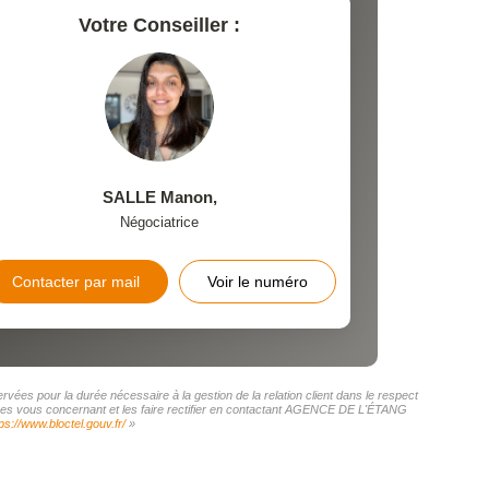
Votre Conseiller :
SALLE Manon
,
Négociatrice
Contacter par mail
Voir le numéro
ées pour la durée nécessaire à la gestion de la relation client dans le respect
onnées vous concernant et les faire rectifier en contactant AGENCE DE L'ÉTANG
ps://www.bloctel.gouv.fr/
»