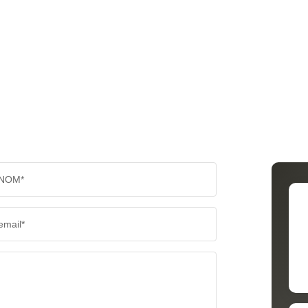
NOM*
email*