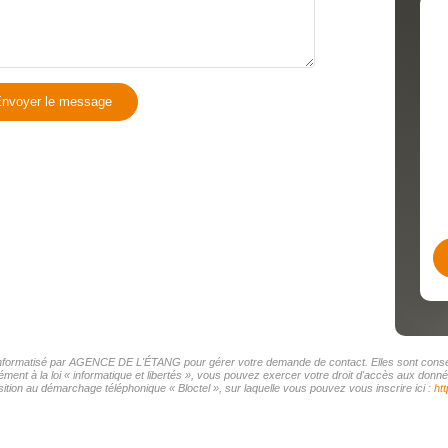
nvoyer le message
r informatisé par AGENCE DE L'ÉTANG pour gérer votre demande de contact. Elles sont conserv
mément à la loi « informatique et libertés », vous pouvez exercer votre droit d'accès aux d
tion au démarchage téléphonique « Bloctel », sur laquelle vous pouvez vous inscrire ici :
htt