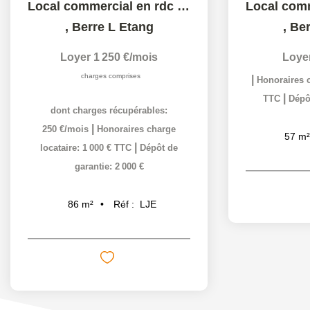
Local commercial en rdc de 85.56m² proche centre ville...
,
Berre L Etang
,
Ber
Loyer 1 250 €/mois
Loye
charges comprises
|
Honoraires c
|
TTC
Dépôt
dont charges récupérables:
|
250 €/mois
Honoraires charge
57
m²
|
locataire: 1 000 € TTC
Dépôt de
garantie: 2 000 €
Réf :
LJE
86
m²