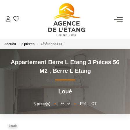
ACHETER
Accueil
3 pièces
Référence LOT
LOUER
Appartement Berre L Etang 3 Pièces 56
ESTIMER
M2
,
Berre L Etang
FAIRE GÉRER
Loué
Faire Gérer Son Bien
3
pièce(s)
•
56
m²
•
Réf : LOT
Louer Son Bien
Protéger Son Bien
Loué