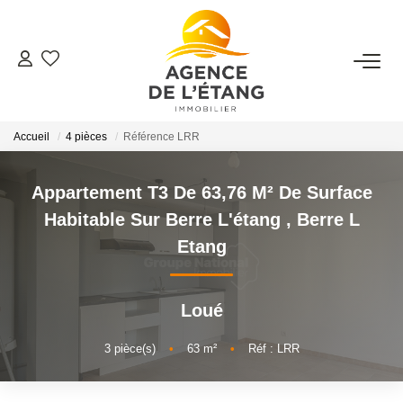
ACHETER
Accueil
4 pièces
Référence LRR
LOUER
Appartement T3 De 63,76 M² De Surface
ESTIMER
Habitable Sur Berre L'étang
,
Berre L
Etang
FAIRE GÉRER
Faire Gérer Son Bien
Loué
Louer Son Bien
3
pièce(s)
•
63
m²
•
Réf : LRR
Protéger Son Bien