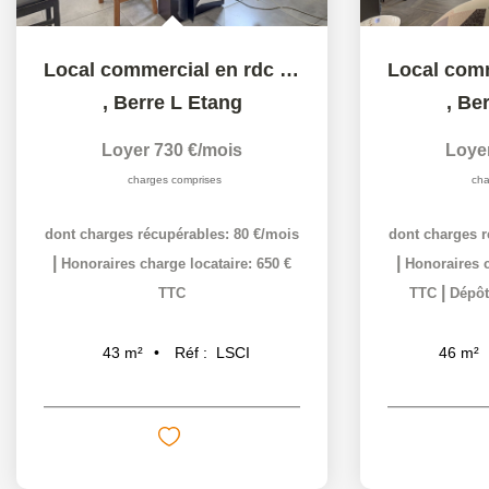
Local commercial en rdc de 43,18 m² proche centre ville...
,
Berre L Etang
,
Ber
Loyer 730 €/mois
Loye
charges comprises
cha
dont charges récupérables: 80 €/mois
dont charges r
|
|
Honoraires charge locataire: 650 €
Honoraires c
|
TTC
TTC
Dépôt
Réf :
LSCI
43
m²
46
m²