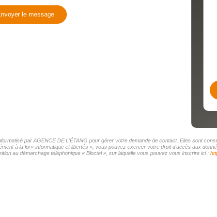
nvoyer le message
r informatisé par AGENCE DE L'ÉTANG pour gérer votre demande de contact. Elles sont conserv
mément à la loi « informatique et libertés », vous pouvez exercer votre droit d'accès aux d
tion au démarchage téléphonique « Bloctel », sur laquelle vous pouvez vous inscrire ici :
htt