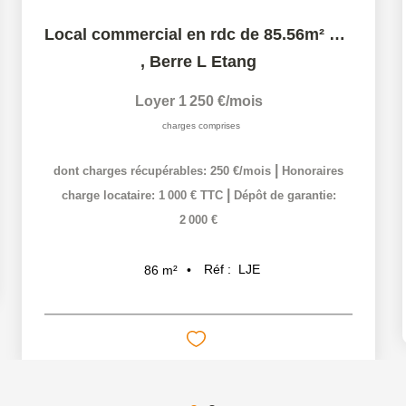
Local commercial en rdc de 85.56m² proche centre ville...
,
Berre L Etang
Loyer 1 250 €/mois
charges comprises
|
dont charges récupérables: 250 €/mois
Honoraires
|
charge locataire: 1 000 € TTC
Dépôt de garantie:
2 000 €
Réf :
LJE
86
m²