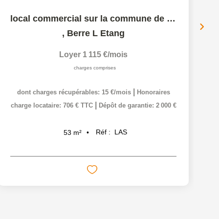
local commercial sur la commune de Berre l'Etang
,
Berre L Etang
Loyer 1 115 €/mois
charges comprises
|
dont charges récupérables: 15 €/mois
Honoraires
|
charge locataire: 706 € TTC
Dépôt de garantie: 2 000 €
c
Réf :
LAS
53
m²