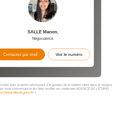
SALLE Manon
,
Négociatrice
Contacter par mail
Voir le numéro
ées pour la durée nécessaire à la gestion de la relation client dans le respect
onnées vous concernant et les faire rectifier en contactant AGENCE DE L'ÉTANG
ps://www.bloctel.gouv.fr/
»