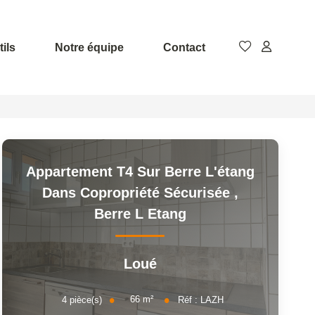
ils
Notre équipe
Contact
Appartement T4 Sur Berre L'étang
Dans Copropriété Sécurisée
,
Berre L Etang
Loué
66
m²
4
pièce(s)
Réf :
LAZH