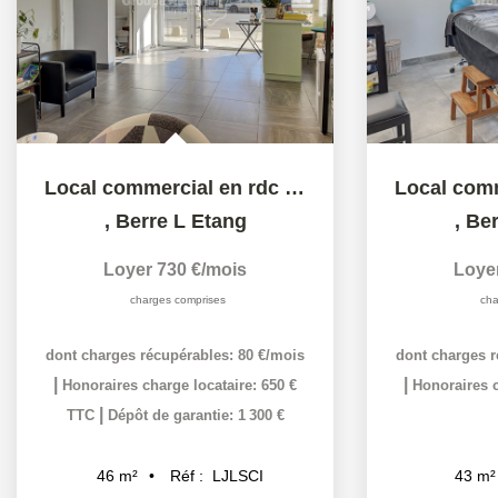
Local commercial en rdc de 46,21 m² proche centre ville...
,
Berre L Etang
,
Ber
Loyer 730 €/mois
Loye
charges comprises
cha
dont charges récupérables: 80 €/mois
dont charges r
|
|
Honoraires charge locataire: 650 €
Honoraires c
|
TTC
Dépôt de garantie: 1 300 €
Réf :
LJLSCI
46
m²
43
m²