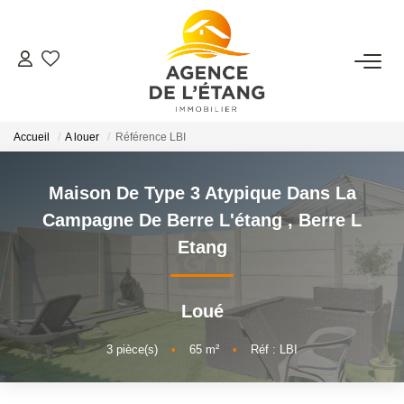
ACHETER
Accueil
A louer
Référence LBI
LOUER
Maison De Type 3 Atypique Dans La
ESTIMER
Campagne De Berre L'étang
,
Berre L
Etang
FAIRE GÉRER
Faire Gérer Son Bien
Loué
Louer Son Bien
3
pièce(s)
•
65
m²
•
Réf : LBI
Protéger Son Bien