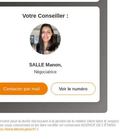
Votre Conseiller :
SALLE Manon
,
Négociatrice
Contacter par mail
Voir le numéro
ées pour la durée nécessaire à la gestion de la relation client dans le respect
onnées vous concernant et les faire rectifier en contactant AGENCE DE L'ÉTANG
ps://www.bloctel.gouv.fr/
»