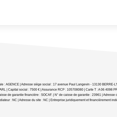
ciale : AGENCE | Adresse siège social : 17 avenue Paul Langevin - 13130 BERR
RL | Capital social : 7500 € | Assurance RCP : 105708080 |
Carte T : A 06 4098
 Caisse de garantie financière : SOCAF. | N° de caisse de garantie : 23961 | Adr
iateur : NC | Adresse du site : NC |
Entreprise juridiquement et financièrement in