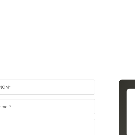
NOM*
email*