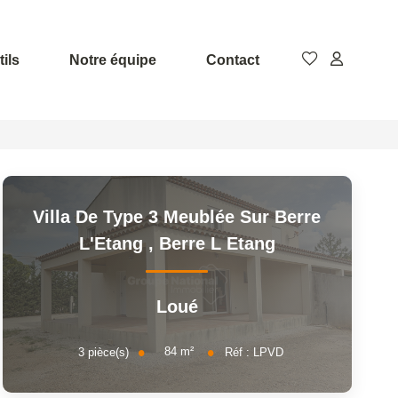
ils
Notre équipe
Contact
Villa De Type 3 Meublée Sur Berre
L'Etang
,
Berre L Etang
Loué
84
m²
3
pièce(s)
Réf :
LPVD