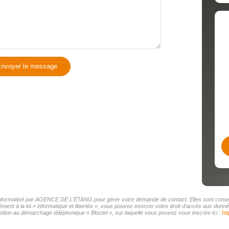
nvoyer le message
r informatisé par AGENCE DE L'ÉTANG pour gérer votre demande de contact. Elles sont conserv
mément à la loi « informatique et libertés », vous pouvez exercer votre droit d'accès aux d
tion au démarchage téléphonique « Bloctel », sur laquelle vous pouvez vous inscrire ici :
htt