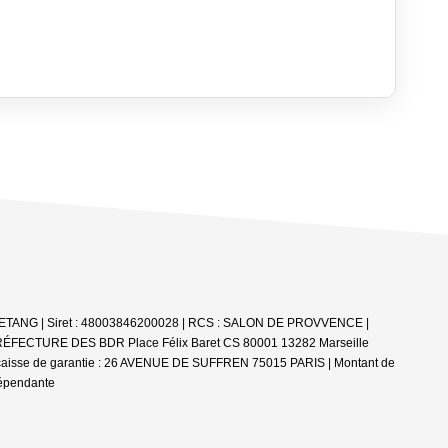
E-L'ETANG | Siret : 48003846200028 | RCS : SALON DE PROVVENCE |
 PRÉFECTURE DES BDR Place Félix Baret CS 80001 13282 Marseille
esse caisse de garantie : 26 AVENUE DE SUFFREN 75015 PARIS | Montant de
dépendante