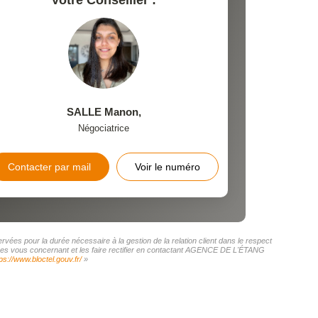
Votre Conseiller :
SALLE Manon
,
Négociatrice
Contacter par mail
Voir le numéro
ées pour la durée nécessaire à la gestion de la relation client dans le respect
onnées vous concernant et les faire rectifier en contactant AGENCE DE L'ÉTANG
ps://www.bloctel.gouv.fr/
»