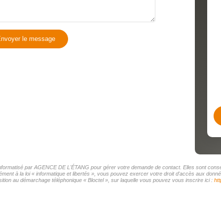
nvoyer le message
r informatisé par AGENCE DE L'ÉTANG pour gérer votre demande de contact. Elles sont conserv
mément à la loi « informatique et libertés », vous pouvez exercer votre droit d'accès aux d
tion au démarchage téléphonique « Bloctel », sur laquelle vous pouvez vous inscrire ici :
htt