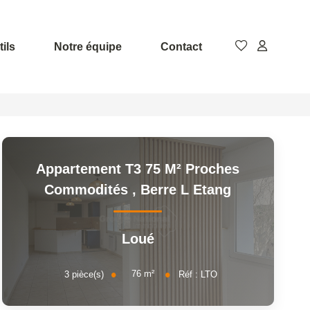
ils
Notre équipe
Contact
Appartement T3 75 M² Proches
Commodités
,
Berre L Etang
Loué
76
m²
3
pièce(s)
Réf :
LTO