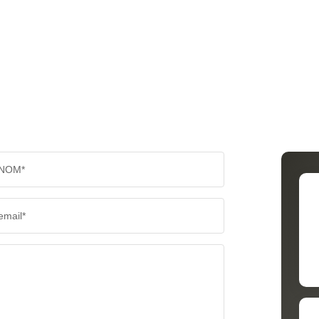
NOM*
email*