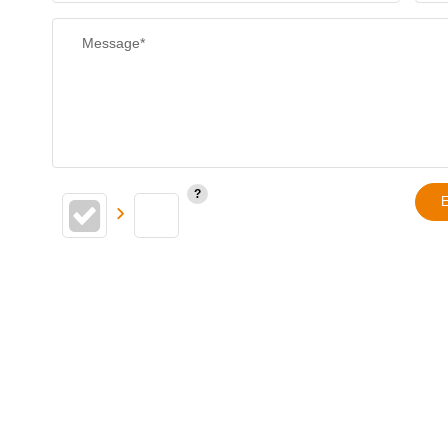
Message*
E