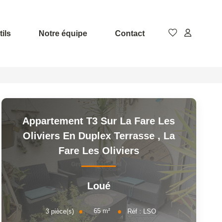
ils
Notre équipe
Contact
Appartement T3 Sur La Fare Les
Oliviers En Duplex Terrasse
,
La
Fare Les Oliviers
Loué
65
m²
3
pièce(s)
Réf :
LSO