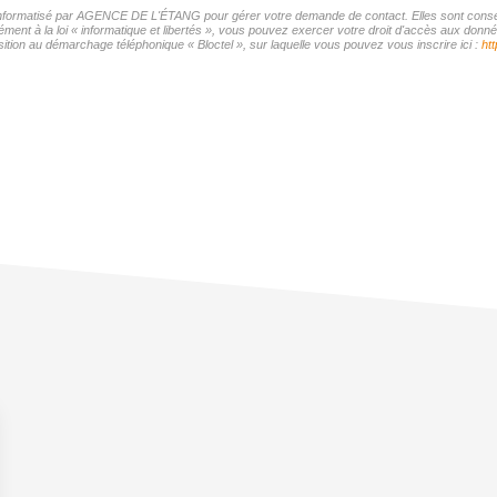
r informatisé par AGENCE DE L'ÉTANG pour gérer votre demande de contact. Elles sont conserv
mément à la loi « informatique et libertés », vous pouvez exercer votre droit d'accès aux d
tion au démarchage téléphonique « Bloctel », sur laquelle vous pouvez vous inscrire ici :
htt