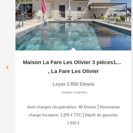
Maison La Fare Les Olivier 3 pièces113.02 m2
,
La Fare Les Olivier
Loyer 1 950 €/mois
charges comprises
|
dont charges récupérables: 40 €/mois
Honoraires
|
charge locataire: 1 255 € TTC
Dépôt de garantie:
1 910 €