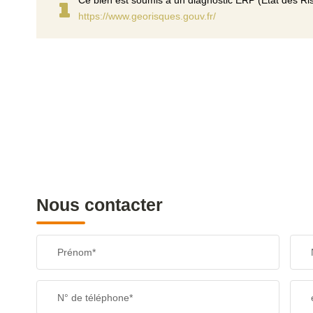
Ce bien est soumis à un diagnostic ERP (État des Ris
https://www.georisques.gouv.fr/
Nous contacter
Prénom*
N° de téléphone*