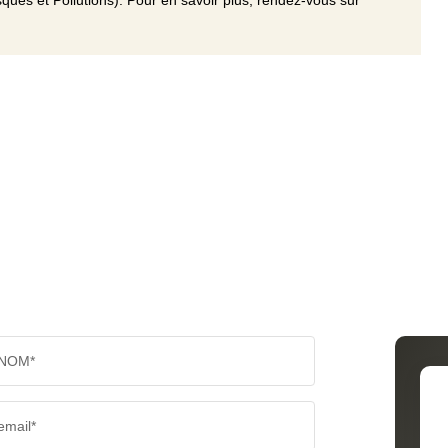
ques et Pollutions). Pour en savoir plus, rendez-vous sur
NOM*
email*