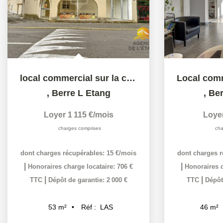
local commercial sur la commune de Berre l'Etang
,
Berre L Etang
,
Ber
Loyer 1 115 €/mois
Loye
charges comprises
cha
dont charges récupérables: 15 €/mois
dont charges r
|
|
Honoraires charge locataire: 706 €
Honoraires c
|
|
TTC
Dépôt de garantie: 2 000 €
TTC
Dépôt
Réf :
LAS
53
m²
46
m²