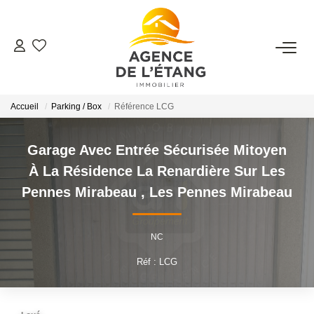
ACHETER
Accueil
Parking / Box
Référence LCG
LOUER
Garage Avec Entrée Sécurisée Mitoyen
ESTIMER
À La Résidence La Renardière Sur Les
Pennes Mirabeau
,
Les Pennes Mirabeau
FAIRE GÉRER
Faire Gérer Son Bien
NC
Louer Son Bien
Réf : LCG
Protéger Son Bien