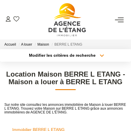
ACHETER
Accueil
A louer
Maison
BERRE L ETANG
LOUER
Modifier les critères de recherche
Type de transaction
Localisation
ESTIMER
Acheter
Localisation
Location Maison BERRE L ETANG -
Type de bien
Sélectionnez...
Surface min
Maison a louer à BERRE L ETANG
FAIRE GÉRER
Plus de critères
Budget max
Faire Gérer Son Bien
Sur notre site consultez les annonces immobilière de Maison à louer BERRE
Louer Son Bien
L ETANG. Trouvez votre Maison sur BERRE L ETANG grâce aux annonces
Créer une alerte
immobilières de AGENCE DE L'ÉTANG.
Protéger Son Bien
Immobilier BERRE L ETANG