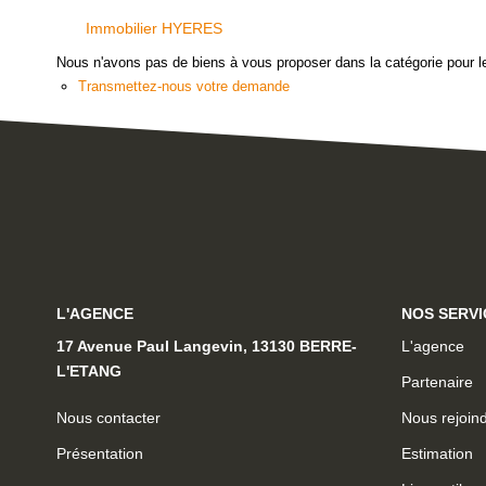
Immobilier HYERES
Nous n'avons pas de biens à vous proposer dans la catégorie pour le
Transmettez-nous votre demande
L'AGENCE
NOS SERVI
17 Avenue Paul Langevin, 13130 BERRE-
L'agence
L'ETANG
Partenaire
Nous contacter
Nous rejoin
Présentation
Estimation