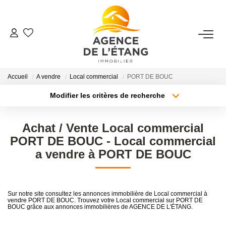
ACHETER
Accueil
A vendre
Local commercial
PORT DE BOUC
LOUER
Modifier les critères de recherche
Type de transaction
Localisation
ESTIMER
Acheter
Localisation
Achat / Vente Local commercial
Type de bien
Sélectionnez...
Surface min
PORT DE BOUC - Local commercial
FAIRE GÉRER
a vendre à PORT DE BOUC
Plus de critères
Budget max
Faire Gérer Son Bien
Louer Son Bien
Créer une alerte
Sur notre site consultez les annonces immobilière de Local commercial à
Protéger Son Bien
vendre PORT DE BOUC. Trouvez votre Local commercial sur PORT DE
BOUC grâce aux annonces immobilières de AGENCE DE L'ÉTANG.