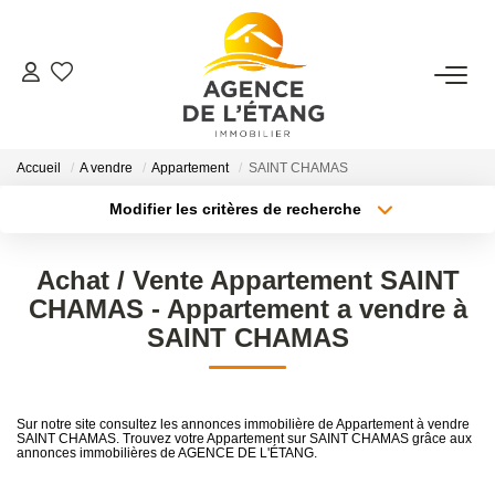
ACHETER
Accueil
A vendre
Appartement
SAINT CHAMAS
LOUER
Modifier les critères de recherche
Type de transaction
Localisation
ESTIMER
Acheter
Localisation
Achat / Vente Appartement SAINT
Type de bien
Sélectionnez...
Surface min
CHAMAS - Appartement a vendre à
FAIRE GÉRER
SAINT CHAMAS
Plus de critères
Budget max
Faire Gérer Son Bien
Louer Son Bien
Créer une alerte
Sur notre site consultez les annonces immobilière de Appartement à vendre
Protéger Son Bien
SAINT CHAMAS. Trouvez votre Appartement sur SAINT CHAMAS grâce aux
annonces immobilières de AGENCE DE L'ÉTANG.